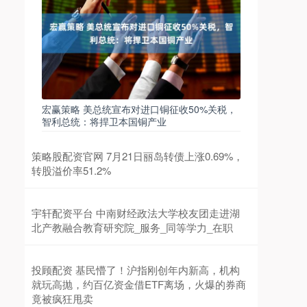
宏赢策略 美总统宣布对进口铜征收50%关税，
智利总统：将捍卫本国铜产业
策略股配资官网 7月21日丽岛转债上涨0.69%，
转股溢价率51.2%
宇轩配资平台 中南财经政法大学校友团走进湖
北产教融合教育研究院_服务_同等学力_在职
投顾配资 基民懵了！沪指刚创年内新高，机构
就玩高抛，约百亿资金借ETF离场，火爆的券商
竟被疯狂甩卖