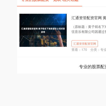
汇通资管配资官网 
（原标题：黄子韬名下
弦音乐有限公司因通过登
汇通资管配资官网
查看：
170
分类：
专
专业的股票配