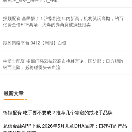
投顾配资 基民懵了！沪指刚创年内新高，机构就玩高抛，约百
亿资金借ETF离场，火爆的券商竟被疯狂甩卖
期盈策略平台 0412【周报】白银
牛博士配资 多部门强烈抗议高市挑衅言论，国防部：日方胆敢
铤而走险，必将碰得头破血流
最新文章
锦锂配资 吃手要不要戒？推荐几个靠谱的戒吃手品牌
龙信金融APP下载 2026年5月儿童DHA品牌：口碑好的产品