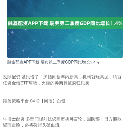
融鑫配资APP下载 瑞典第二季度GDP同比增长1.4%
投顾配资 基民懵了！沪指刚创年内新高，机构就玩高抛，约百
亿资金借ETF离场，火爆的券商竟被疯狂甩卖
期盈策略平台 0412【周报】白银
牛博士配资 多部门强烈抗议高市挑衅言论，国防部：日方胆敢
铤而走险，必将碰得头破血流