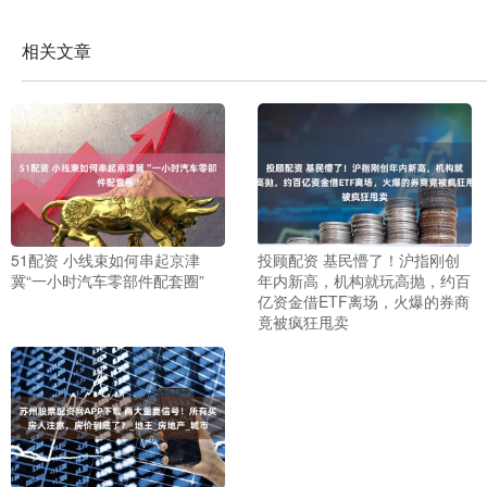
相关文章
51配资 小线束如何串起京津
投顾配资 基民懵了！沪指刚创
冀“一小时汽车零部件配套圈”
年内新高，机构就玩高抛，约百
亿资金借ETF离场，火爆的券商
竟被疯狂甩卖