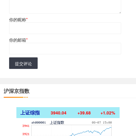
你的昵称
*
你的邮箱
*
提交评论
沪深京指数
上证综指
3940.04
+39.68
+1.02%