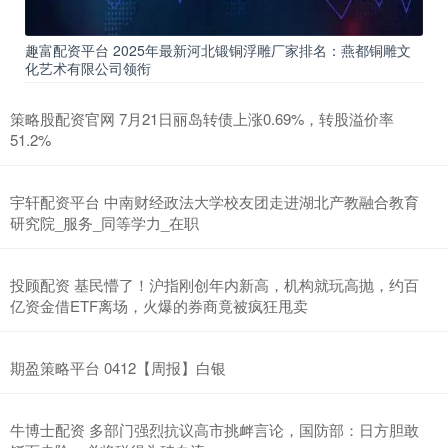
趣富配资平台 2025年最新河北锻铜浮雕厂家排名：燕都铜雕文
化艺术有限公司领衔
策略股配资官网 7月21日丽岛转债上涨0.69%，转股溢价率
51.2%
宇轩配资平台 中南财经政法大学校友团走进湖北产教融合教育
研究院_服务_同等学力_在职
投顾配资 基民懵了！沪指刚创年内新高，机构就玩高抛，约百
亿资金借ETF离场，火爆的券商竟被疯狂甩卖
期盈策略平台 0412【周报】白银
牛博士配资 多部门强烈抗议高市挑衅言论，国防部：日方胆敢