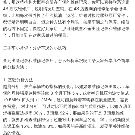
修，那这些机构大概率会留存车辆的维修记录。你可以直接联系这家
4S 店或维修厂，说明情况后查询。在 4S 店查询的维修记录会很详
细，比如每次保养换了什么机油、滤芯，维修时换过哪些原厂零件，
都记录得明明白白。但这种方法有个局限，如果车辆之前保养、维修
的地方不固定，换过好几家店，那可能就查不全出险记录和维修记录
了，只能查到在这家店做过的项目。
二手车小常识：分析车况的小技巧
查到出险记录和维修记录后，怎么分析车况呢？给大家分享几个简单
的分析方法：
1. 基础分析方法
趋势分析：关注车辆核心指标的变化，比如如果维修记录里显示，车
辆的焊接强度达标率连续 3 个月下降 5%，或者举升机压力波动值从
±0.5MPa 扩大到 ±1.2MPa，这可能意味着车辆存在质量隐患，需要
多留意。 对比分析：可以对比不同维修班组的质量指标，比如 A 班组
焊接强度达标率 98%，B 班组 92%，那如果你的车是 B 班组维修
的，就要多检查维修部位；还能对比不同车型的返工率，比如新能源
车返工率 15%，燃油车 8%，如果买的是新能源车，就要更关注维修
后的情况。