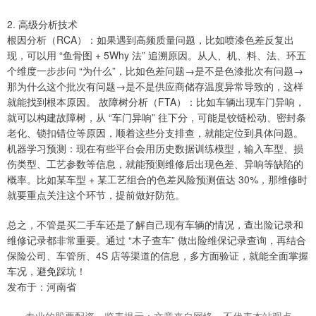
2. 高级分析技术
根因分析（RCA）：如果遇到高频质量问题，比如喷漆色差反复出
现，可以用 “鱼骨图 + 5Why 法” 追溯原因。从人、机、料、法、环五
个维度一步步问 “为什么”，比如色差问题→是不是色漆批次有问题→
那为什么这个批次有问题→是不是供应商储存温度异常导致的，这样
就能找到根本原因。 故障树分析（FTA）：比如车辆出现车门异响，
就可以构建故障树，从 “车门异响” 往下分，可能是铰链松动、密封条
老化、锁扣错位等原因，顺着这些分支排查，就能定位到具体问题。
机器学习预测：现在有些平台会用历史数据训练模型，输入车型、损
伤类型、工艺参数等信息，就能预测维修后出现色差、异响等缺陷的
概率。比如某车型 + 某工艺组合的色差风险预测值达 30%，那维修时
就要重点关注这个环节，提前做好防范。
总之，不管是买二手车还是了解自己现有车辆的情况，查出险记录和
维修记录都非常重要。通过 “木子查车” 做出险维保记录查询，再结合
保险公司、车管所、4S 店等渠道的信息，多方面验证，就能全面掌握
车况，避免踩坑！
发布于：河南省