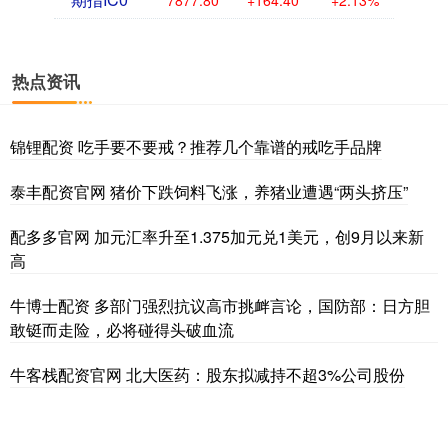
热点资讯
锦锂配资 吃手要不要戒？推荐几个靠谱的戒吃手品牌
泰丰配资官网 猪价下跌饲料飞涨，养猪业遭遇“两头挤压”
配多多官网 加元汇率升至1.375加元兑1美元，创9月以来新
高
牛博士配资 多部门强烈抗议高市挑衅言论，国防部：日方胆
敢铤而走险，必将碰得头破血流
牛客栈配资官网 北大医药：股东拟减持不超3%公司股份