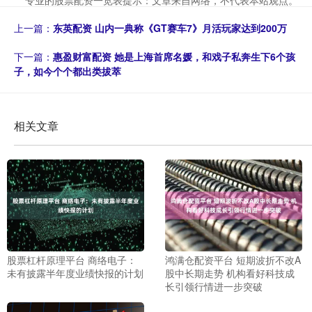
专业的股票配资一览表提示：文章来自网络，不代表本站观点。
上一篇：
东英配资 山内一典称《GT赛车7》月活玩家达到200万
下一篇：
惠盈财富配资 她是上海首席名媛，和戏子私奔生下6个孩
子，如今个个都出类拔萃
相关文章
股票杠杆原理平台 商络电子：
鸿满仓配资平台 短期波折不改A
未有披露半年度业绩快报的计划
股中长期走势 机构看好科技成
长引领行情进一步突破