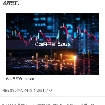
推荐资讯
倍加网平台 《2025
期盈策略平台 0412【周报】白银
投顾配资 基民懵了！沪指刚创年内新高，机构就玩高抛，约百