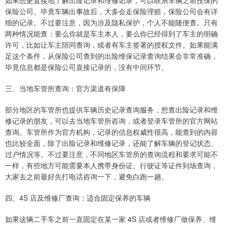
如果想更直接地了解出险记录和维修记录，可以联系车辆之前投保的
保险公司。毕竟车辆出事故后，大多会走保险理赔，保险公司会有详
细的记录。不过要注意，因为涉及隐私保护，个人不能随便查。只有
两种情况能查：要么你就是车主本人，要么你已经得到了车主的明确
许可，比如让车主陪同查询，或者有车主签署的授权文件。如果能满
足这个条件，从保险公司查到的出险维保记录查询结果会非常准确，
毕竟信息都是保险公司直接记录的，没有中间环节。
三、当地车管所查询：官方渠道有保障
部分地区的车管所也提供车辆历史记录查询服务，想查出险记录和维
修记录的朋友，可以去当地车管所咨询，或者登录车管所的官方网站
查询。车管所作为官方机构，记录的信息权威性很高，能查到的内容
也比较全面，除了出险记录和维修记录，还能了解车辆的登记状态、
过户情况等。不过要注意，不同地区车管所的查询流程和要求可能不
一样，有些地方可能需要本人携带身份证、行驶证等证件到场查询，
大家去之前最好先打电话咨询一下，避免白跑一趟。
四、4S 店及维修厂查询：适合固定保养的车辆
如果这辆二手车之前一直固定在某一家 4S 店或者维修厂做保养、维