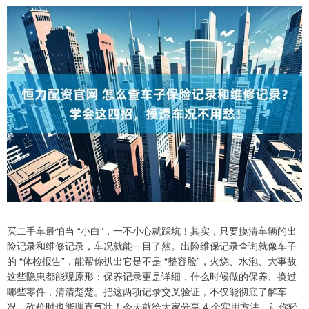
买二手车最怕当 “小白”，一不小心就踩坑！其实，只要摸清车辆的出
险记录和维修记录，车况就能一目了然。出险维保记录查询就像车子
的 “体检报告”，能帮你扒出它是不是 “整容脸”，火烧、水泡、大事故
这些隐患都能现原形；保养记录更是详细，什么时候做的保养、换过
哪些零件，清清楚楚。把这两项记录交叉验证，不仅能彻底了解车
况，砍价时也能理直气壮！今天就给大家分享 4 个实用方法，让你轻