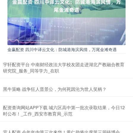
金赢配资 四川中译云文化：防城港海滨风情，万尾金滩奇遇
宇轩配资平台 中南财经政法大学校友团走进湖北产教融合教育
研究院_服务_同等学力_在职
黑牛策略 战争狂人晋景公，为何死因沦为世人笑柄？
配资查询网站APP下载 城六区高中第一批次录取结果，今日12
时公布！_工作_西安市教育局_示范
宜人配资 今年年内第三次来华！黄仁勋将出席第三届链博会