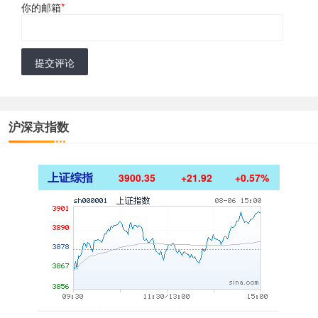
你的邮箱
*
提交评论
沪深京指数
上证综指
3900.35
+21.92
+0.57%