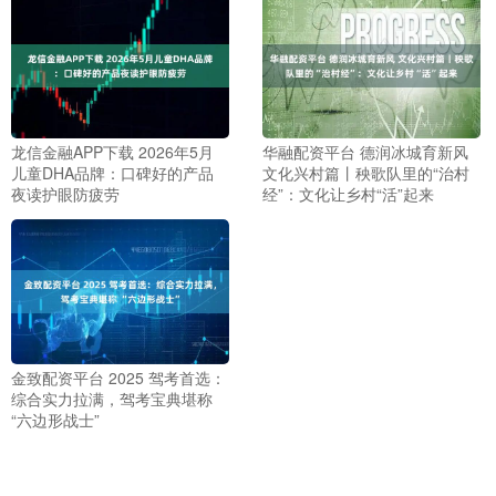
龙信金融APP下载 2026年5月
华融配资平台 德润冰城育新风
儿童DHA品牌：口碑好的产品
文化兴村篇丨秧歌队里的“治村
夜读护眼防疲劳
经”：文化让乡村“活”起来
金致配资平台 2025 驾考首选：
综合实力拉满，驾考宝典堪称
“六边形战士”