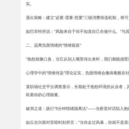
实。
退出策略：建立"必要-需要-想要"三级消费筛选机制，将
如巴菲特所说："风险来自于你不知道自己在做什么。"与
二、远离负面情绪的"情绪瘟疫"
"抱怨就像口臭，当它从别人嘴里传出来时，我们都能感受
心理学中的"情绪传染"理论证实，负面情绪会像病毒般在
某职场社交平台调查显示，长期处于抱怨环境的从业者，其
耗着你的心理能量。
破局之道：践行"5分钟情绪隔离法"——当察觉对话陷入抱
如丘吉尔面对至暗时刻所言："当你走过风暴，你就不是原