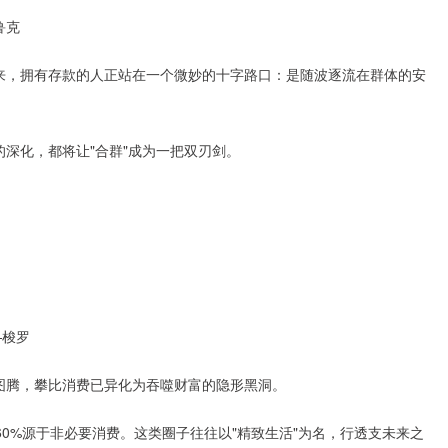
鲁克
来，拥有存款的人正站在一个微妙的十字路口：是随波逐流在群体的安
深化，都将让"合群"成为一把双刃剑。
—梭罗
图腾，攀比消费已异化为吞噬财富的隐形黑洞。
中60%源于非必要消费。这类圈子往往以"精致生活"为名，行透支未来之