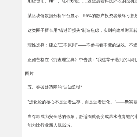
加密货币、NFT、杠杆炒股……这些裹着科技外衣的投机
某区块链数据分析平台显示，95%的散户投资者最终亏损
这类圈子擅长用"错过即损失"制造焦虑，实则构建着财富
理性选择：建立"三不原则"——不参与看不懂的游戏、不
正如芒格在《穷查理宝典》中告诫："我这辈子遇到的聪明
图片
五、突破舒适圈的"认知监狱"
"进化论的核心不是适者生存，而是适者进化。"——斯宾
当存款成为安全感的假象，舒适圈就会变成温水煮青蛙的
能力比行业新人低62%。