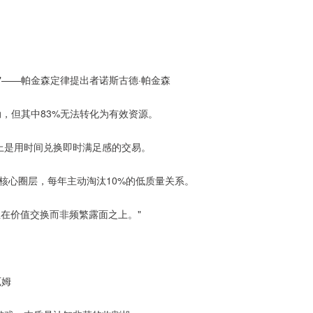
"——帕金森定律提出者诺斯古德·帕金森
动，但其中83%无法转化为有效资源。
上是用时间兑换即时满足感的交易。
人核心圈层，每年主动淘汰10%的低质量关系。
立在价值交换而非频繁露面之上。"
厄姆