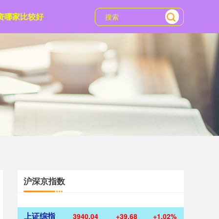
资哪家比较好
沪深京指数
上证综指
3940.04
+39.68
+1.02%