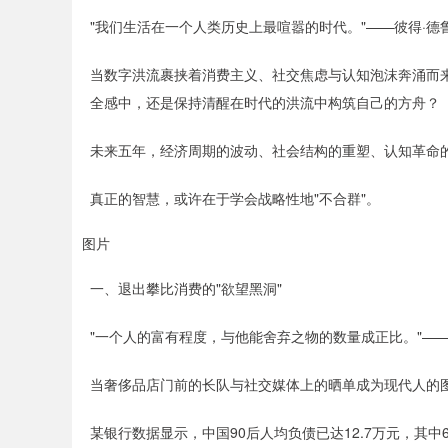
"我们生活在一个人类历史上最喧嚣的时代。"——彼得·德
当数字洪流裹挟着消费主义、社交焦虑与认知泡沫奔涌而
全感中，还是保持清醒在时代的洪流中构筑自己的方舟？
未来五年，经济周期的波动、社会结构的重塑、认知革命的
真正的智慧，或许在于学会战略性地"不合群"。
图片
一、退出攀比消费的"欲望黑洞"
"一个人的富有程度，与他能舍弃之物的数量成正比。"—
当奢侈品店门前的长队与社交媒体上的晒单成为现代人的
某银行数据显示，中国90后人均负债已达12.7万元，其