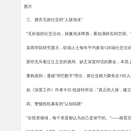
图片
三、摒弃无效社交的"人脉泡沫"
"无价值的社交活动，就像泡沫啤酒，看似满杯实则空洞。
某商学院研究显示，职场人士每年平均参加126场社交活
那些充斥着泛泛之交的酒局、缺乏深度对话的聚会，本质
重构原则：遵循"邓巴数字"理论，将社交精力聚焦在150
如《深度工作》作者卡尔·纽波特所说："真正的人脉，建
四、警惕投机暴富的"认知陷阱"
"在投资领域，每个笨蛋都认为自己是保守的。"——格雷