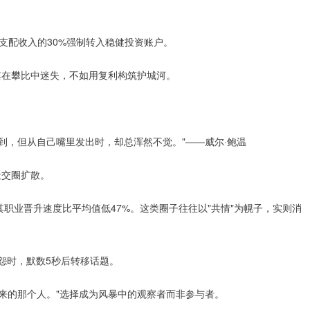
可支配收入的30%强制转入稳健投资账户。
其在攀比中迷失，不如用复利构筑护城河。
到，但从自己嘴里发出时，却总浑然不觉。"——威尔·鲍温
社交圈扩散。
职业晋升速度比平均值低47%。这类圈子往往以"共情"为幌子，实则消
怨时，默数5秒后转移话题。
来的那个人。"选择成为风暴中的观察者而非参与者。