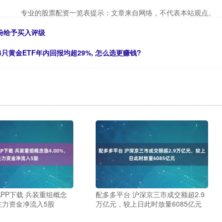
专业的股票配资一览表提示：文章来自网络，不代表本站观点。
份给予买入评级
14只黄金ETF年内回报均超29%, 怎么选更赚钱?
PP下载 兵装重组概念
配多多平台 沪深京三市成交额超2.9
，主力资金净流入5股
万亿元，较上日此时放量6085亿元